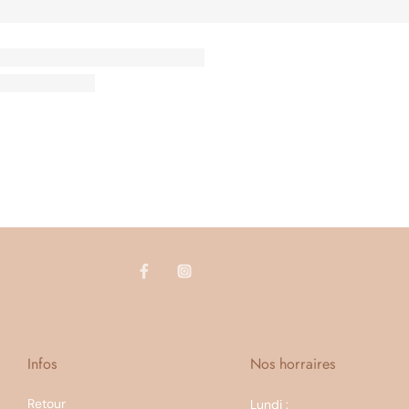
Infos
Nos horraires
Retour
Lundi :