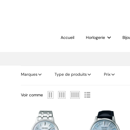
ller au
ontenu
Accueil
Horlogerie
Bijo
Marques
Type de produits
Prix
Voir comme