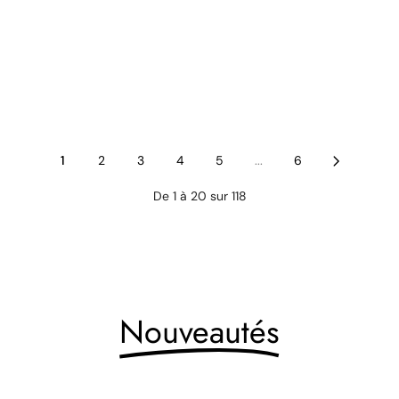
1
2
3
4
5
...
6
De 1 à 20 sur 118
Nouveautés