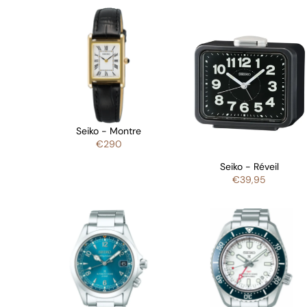
Seiko - Montre
€290
Seiko - Réveil
€39,95