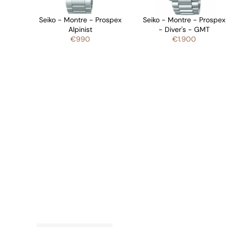
Seiko - Montre - Prospex
Seiko - Montre - Prospex
Alpinist
- Diver's - GMT
€990
€1.900