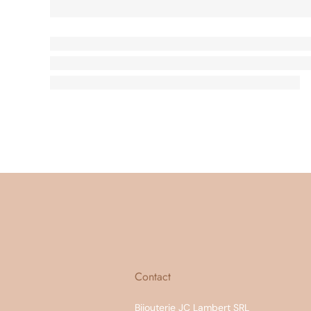
Contact
Bijouterie JC Lambert SRL