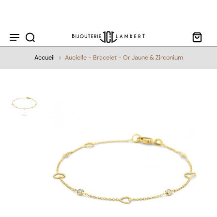
ller au
contenu
Accueil
>
Aucielle - Bracelet - Or Jaune & Zirconium
Passer aux
informations
sur le
produit