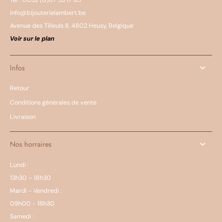
Tél : 0032 (0)87 33 17 95
info@bijouterielambert.be
Avenue des Tilleuls 8, 4802 Heusy, Belgique
Voir sur le plan
Infos
Retour
Conditions générales de vente
Livraison
Nos horraires
Lundi :
13h30 – 18h30
Mardi - Vendredi :
09h00 - 18h30
Samedi :