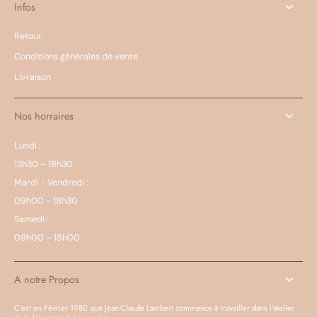
Infos
Retour
Conditions générales de vente
Livraison
Nos horraires
Lundi :
13h30 – 18h30
Mardi - Vendredi :
09h00 - 18h30
Samedi :
09h00 – 18h00
A notre Propos
C’est en Février 1980 que Jean-Claude Lambert commence à travailler dans l’atelier