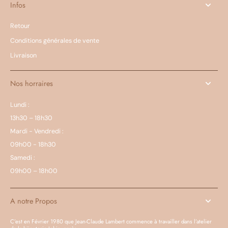
Infos
Retour
Conditions générales de vente
Livraison
Nos horraires
Lundi :
13h30 – 18h30
Mardi - Vendredi :
09h00 - 18h30
Samedi :
09h00 – 18h00
A notre Propos
C’est en Février 1980 que Jean-Claude Lambert commence à travailler dans l’atelier