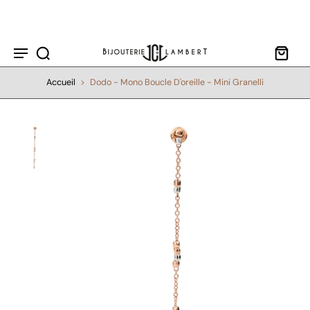
ller au
contenu
Accueil
>
Dodo - Mono Boucle D'oreille - Mini Granelli
Passer aux
informations
sur le
produit