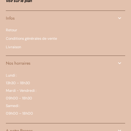
Voir sur le plan
Infos
Retour
Conditions générales de vente
Livraison
Nos horraires
Lundi :
13h30 – 18h30
Mardi - Vendredi :
09h00 - 18h30
Samedi :
09h00 – 18h00
A notre Propos