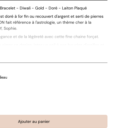
Bracelet - Diwali - Gold - Doré
- Laiton Plaqué
 doré à l'or fin ou recouvert d'argent et serti de pierres
N fait référence à l'astrologie, un thème cher à la
Y, Sophie.
légance et de la légèreté avec cette fine chaine forçat.
 aimez ce design, jetez un oeil à nos boucles d'oreilles et
deau
Ajouter au panier