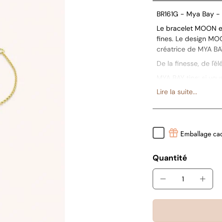
BR161G - Mya Bay - 
Le bracelet MOON est
fines. Le design MOO
créatrice de MYA BA
De la finesse, de l'é
MYA BAY tips: si vous
notre grigri MOON.
Lire la suite...
Emballage ca
Quantité