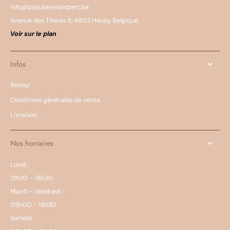
info@bijouterielambert.be
Avenue des Tilleuls 8, 4802 Heusy, Belgique
Voir sur le plan
Infos
Retour
Conditions générales de vente
Livraison
Nos horraires
Lundi :
13h30 – 18h30
Mardi - Vendredi :
09h00 - 18h30
Samedi :