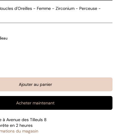
ucles d'Oreilles - Femme - Zirconium - Perceuse -
deau
Ajouter au panier
Acheter maintenant
le à
Avenue des Tilleuls 8
prête en 2 heures
ormations du magasin