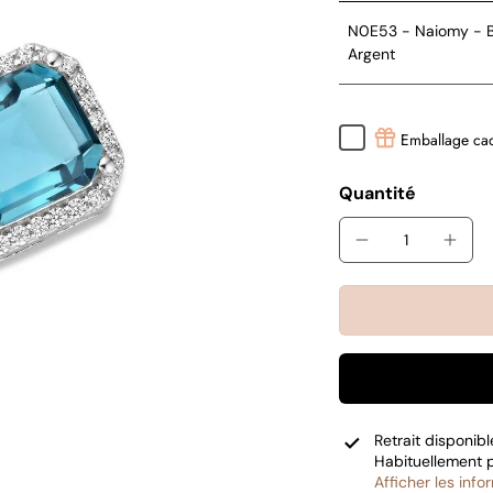
N0E53 - Naiomy - Bo
Argent
Emballage ca
Quantité
Retrait disponib
Habituellement 
Afficher les inf