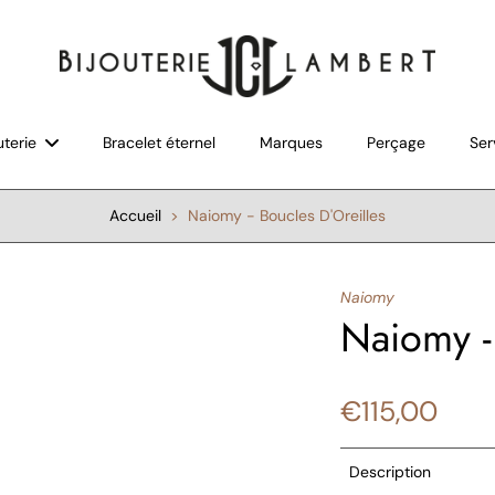
uterie
Bracelet éternel
Marques
Perçage
Ser
Accueil
>
Naiomy - Boucles D'Oreilles
Naiomy
Naiomy -
€115,00
Description