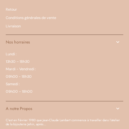
Retour
Conditions générales de vente
Livraison
Nos horraires
Lundi :
13h30 – 18h30
Mardi - Vendredi :
09h00 - 18h30
Samedi :
09h00 – 18h00
A notre Propos
C’est en Février 1980 que Jean-Claude Lambert commence à travailler dans l’atelier
de la bijouterie Jehin, après...