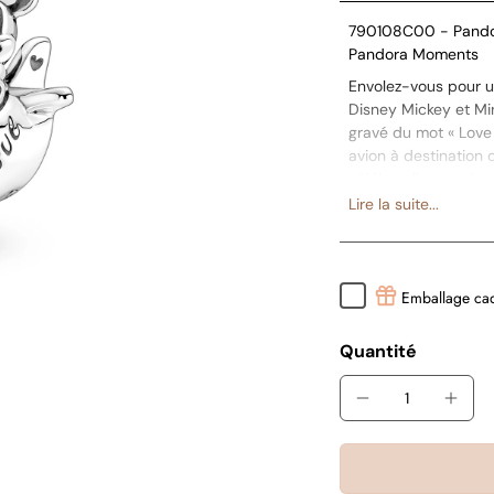
790108C00 - Pandor
Pandora Moments
Envolez-vous pour 
Disney Mickey et Mi
gravé du mot « Love
avion à destination 
célébrer l'amour éte
collection de bijoux.
Lire la suite...
Emballage ca
Quantité