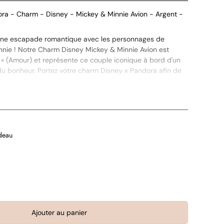
a - Charm - Disney - Mickey & Minnie Avion - Argent -
une escapade romantique avec les personnages de
nnie ! Notre Charm Disney Mickey & Minnie Avion est
 » (Amour) et représente ce couple iconique à bord d'un
du bonheur. Portez votre charm Disney x Pandora afin de
rnel et d'injecter une bonne dose d'aventure dans votre
deau
Ajouter au panier