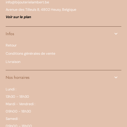
info@bijouterielambert.be
Avenue des Tilleuls 8, 4802 Heusy, Belgique
Voir sur le plan
Infos
Retour
Conditions générales de vente
Livraison
Nos horraires
Lundi :
13h30 – 18h30
Mardi - Vendredi :
09h00 - 18h30
Samedi :
09h00 – 18h00