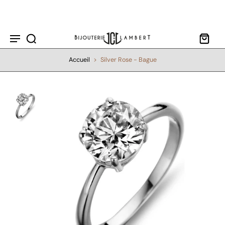
ller au
contenu
Accueil
>
Silver Rose - Bague
Passer aux
informations
sur le
produit